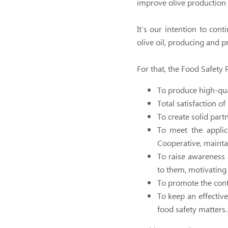
improve olive production 
It’s our intention to con
olive oil, producing and p
For that, the Food Safety
To produce high-qual
Total satisfaction o
To create solid part
To meet the applic
Cooperative, mainta
To raise awareness a
to them, motivating 
To promote the cont
To keep an effectiv
food safety matters.