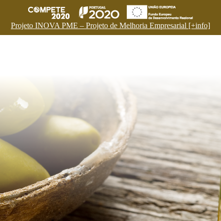
Projeto INOVA PME – Projeto de Melhoria Empresarial [+info]