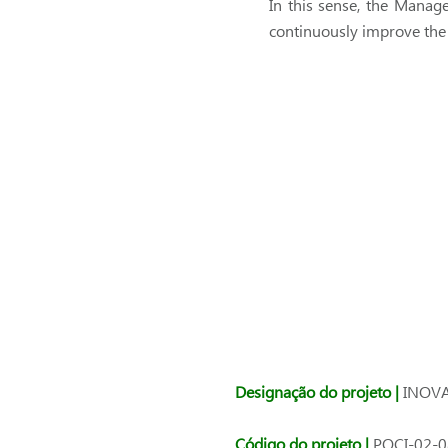
In this sense, the Manag
continuously improve the
Designação do projeto |
INOVA
Código do projeto |
POCI-02-