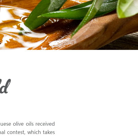
ld
ese olive oils received
nal contest, which takes