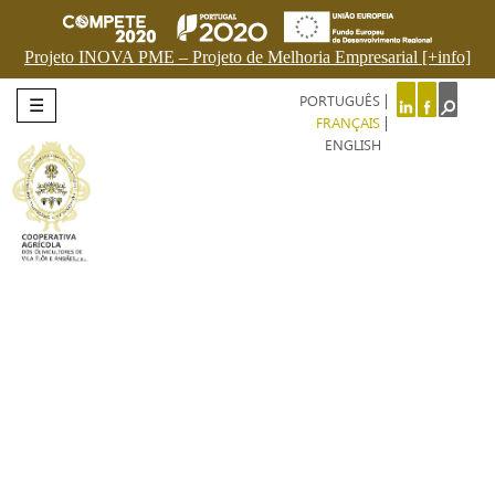
Projeto INOVA PME – Projeto de Melhoria Empresarial [+info]
PORTUGUÊS
☰
FRANÇAIS
ENGLISH