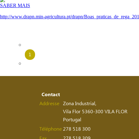
SABER MAIS
http://www.drapn.min-agricultura.pt/drapn/Boas_praticas_de_rega_20
1
Contact
Addresse
Zona Industrial,
Vila Flor 5360-300 VILA FLOR
Portugal
Téléphone
278 518 300
Fax
278 518 309