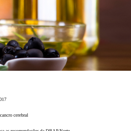
2017
 cancro cerebral
heça as recomendações da DRAP Norte