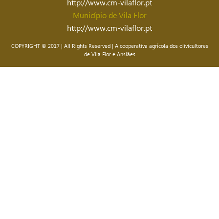
http://www.cm-vilaflor.pt
Município de Vila Flor
http://www.cm-vilaflor.pt
COPYRIGHT © 2017 | All Rights Reserved | A cooperativa agrícola dos olivicultores
de Vila Flor e Ansiães