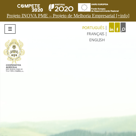
Projeto INOVA PME – Projeto de Melhoria Empresarial [+info]
PORTUGUÊS
☰
FRANÇAIS
ENGLISH