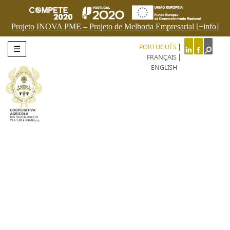
Projeto INOVA PME – Projeto de Melhoria Empresarial [+info]
PORTUGUÊS
☰
FRANÇAIS
ENGLISH