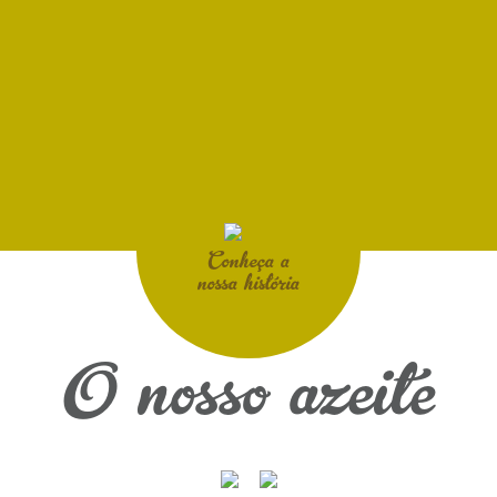
Conheça a
nossa história
O nosso azeite