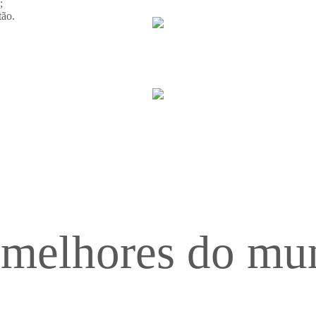
;
tão.
 melhores do mu