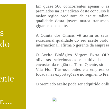
Em quase 500 concorrentes apenas 6 az
premiados na 21.ª edição deste concurso i
maior região produtora de azeite italia
qualidade desta jovem marca transmo
gigantes do azeite.
s
A Quinta dos Olmais vê assim os seus 
excecional qualidade do seu azeite bioló
 do
internacional, afirma o gerente da empres
O Azeite Biológico Virgem Extra OL
oliveiras selecionadas e cultivadas
encostas da região da Terra Quente, situa
Vila Flor, Trás-os-montes e a empresa 
focada nas exportações e no segmento Pr
ente
O premiado azeite pode ser adquirido onl
....