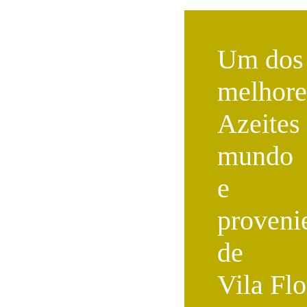
Um dos
melhore
Azeites
mundo
e
proveni
de
Vila Flor