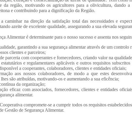
 e da região, motivando os agricultores para a olivicultura, dando 
itona e contribuindo para a dignificação da Região.
 a caminhar na direção da satisfação total das necessidades e expec
tando azeite de excelente qualidade, assegurando a sua elevada seguran
ança Alimentar é determinante para o nosso sucesso e assenta nos segui
ualidade, garantindo a sua segurança alimentar através de um controlo r
ssos clientes e parceiros;
s de parceria com cooperantes e fornecedores, criando valor na qualidad
 estatutários e regulamentares aplicáveis e outros requisitos subscrit
sponível a cooperantes, colaboradores, clientes e entidades oficiais;
formação aos nossos colaboradores, de modo a que estes desenvol
 lhes são atribuídas, motivando-os e aumentando a sua eficência;
contínua da organização;
o eficaz com associados, fornecedores, clientes e entidades oficiai
gurança alimentar.
 Cooperativa compromete-se a cumprir todos os requisitos estabelecido
 de Gestão de Segurança Alimentar.