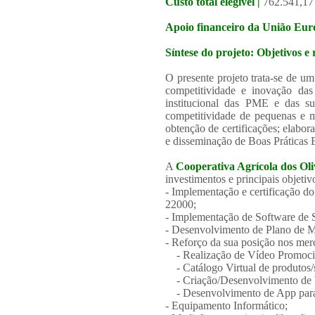
Custo total elegível |
762.541,17
Apoio financeiro da União Eur
Síntese do projeto: Objetivos e 
O presente projeto trata-se de u
competitividade e inovação da
institucional das PME e das su
competitividade de pequenas e m
obtenção de certificações; elabor
e disseminação de Boas Práticas 
A
Cooperativa Agrícola dos Oliv
investimentos e principais objetiv
- Implementação e certificação 
22000;
- Implementação de Software de 
- Desenvolvimento de Plano de M
- Reforço da sua posição nos merc
- Realização de Vídeo Promoci
- Catálogo Virtual de produtos/
- Criação/Desenvolvimento de 
- Desenvolvimento de App para
- Equipamento Informático;