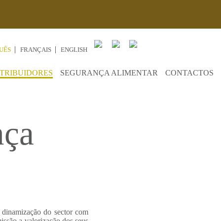
UÊS
FRANÇAIS
ENGLISH
STRIBUIDORES
SEGURANÇA ALIMENTAR
CONTACTOS
nça
a dinamização do sector com
issão a valorização dos seus