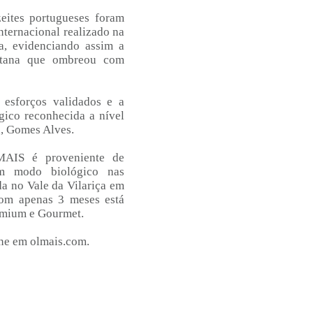
eites portugueses foram
nternacional realizado na
na, evidenciando assim a
ntana que ombreou com
esforços validados e a
gico reconhecida a nível
a, Gomes Alves.
MAIS é proveniente de
 em modo biológico nas
da no Vale da Vilariça em
com apenas 3 meses está
emium e Gourmet.
ine em
olmais.com
.