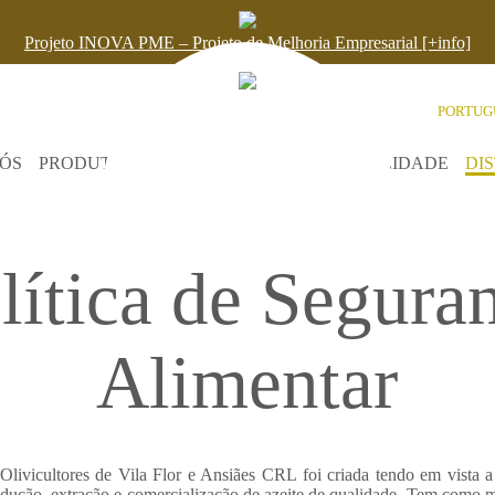
Projeto INOVA PME – Projeto de Melhoria Empresarial [+info]
PORTUG
ÓS
PRODUTOS
AZEITE
RECEITAS
ATUALIDADE
DI
lítica de Segura
Alimentar
Olivicultores de Vila Flor e Ansiães CRL foi criada tendo em vista 
rodução, extração e comercialização de azeite de qualidade. Tem como m