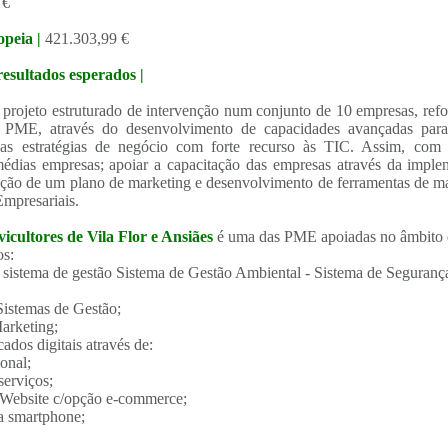
 €
opeia |
421.303,99 €
resultados esperados |
m projeto estruturado de intervenção num conjunto de 10 empresas, refo
s PME, através do desenvolvimento de capacidades avançadas pa
as estratégias de negócio com forte recurso às TIC. Assim, com e
édias empresas; apoiar a capacitação das empresas através da imple
ação de um plano de marketing e desenvolvimento de ferramentas de mar
Empresariais.
icultores de Vila Flor e Ansiães
é uma das PME apoiadas no âmbito 
os:
do sistema de gestão Sistema de Gestão Ambiental - Sistema de Segur
Sistemas de Gestão;
arketing;
ados digitais através de:
onal;
serviços;
Website c/opção e-commerce;
 smartphone;