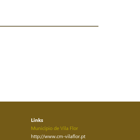
Links
Município de Vila Flor
http://www.cm-vilaflor.pt