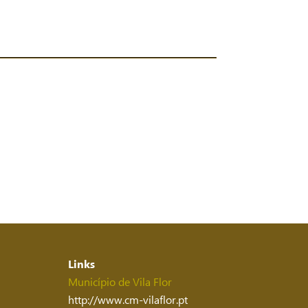
Links
Município de Vila Flor
http://www.cm-vilaflor.pt